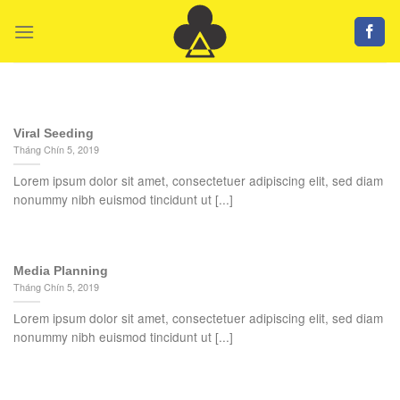
Skip
to
content
BRAND ADVOCASY STRATEGY BRAND STORY TELLING CORPORATE
IDENTITY DISTRIBUTION NETWORK SMART MEDIA BUYING
TECHNICAL SOLUTIONS TRACKING AND MEASUREMENT WORKING
Work us
Viral Seeding
Tháng Chín 5, 2019
Tháng Chín 5, 2019
Lorem ipsum dolor sit amet, consectetuer
Lorem ipsum dolor sit amet, consectetuer adipiscing elit, sed diam
adipiscing elit, sed diam nonummy nibh
nonummy nibh euismod tincidunt ut [...]
euismod tincidunt ut [...]
CONTINUE READING
→
Media Planning
Tháng Chín 5, 2019
Lorem ipsum dolor sit amet, consectetuer adipiscing elit, sed diam
nonummy nibh euismod tincidunt ut [...]