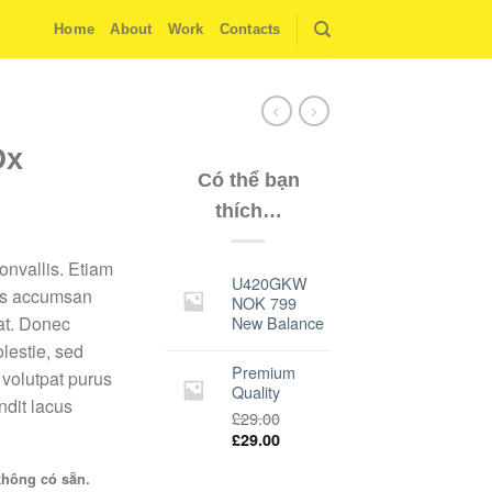
Home
About
Work
Contacts
Ox
Có thể bạn
thích…
nvallis. Etiam
U420GKW
as accumsan
NOK 799
New Balance
at. Donec
lestie, sed
Premium
 volutpat purus
Quality
ndit lacus
£
29.00
£
29.00
không có sẵn.