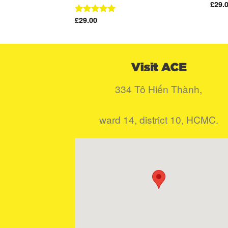
£
29.
£
29.00
Được xếp
hạng
5.00
5 sao
334 Tô Hiến Thành,
ward 14, district 10, HCMC.