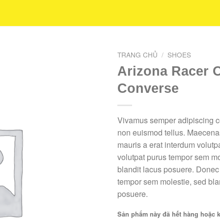
TRANG CHỦ
/
SHOES
Arizona Racer 
Add to
Converse
Wishlist
Vivamus semper adipiscing co
non euismod tellus. Maecen
mauris a erat interdum volutp
volutpat purus tempor sem mo
blandit lacus posuere. Donec
tempor sem molestie, sed bla
posuere.
Sản phẩm này đã hết hàng hoặc 