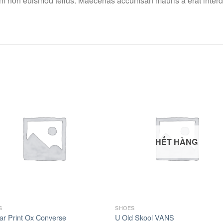
am non euismod tellus. Maecenas accumsan mauris a erat interd
Add to
Add 
Wishlist
Wishl
HẾT HÀNG
S
SHOES
tar Print Ox Converse
U Old Skool VANS