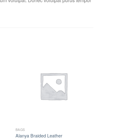
um volutpat. Donec volutpat purus tempor
to
Add to
ist
Wishlist
BAGS
Alanya Braided Leather