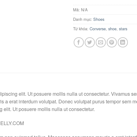
Mã:
N/A
Danh mục:
Shoes
Từ khóa:
Converse
,
shoe
,
stars
ipiscing elit. Ut posuere mollis nulla ut consectetur. Vivamus s
 a erat interdum volutpat. Donec volutpat purus tempor sem mo
 elit. Ut posuere mollis nulla ut consectetur.
 NELLY.COM