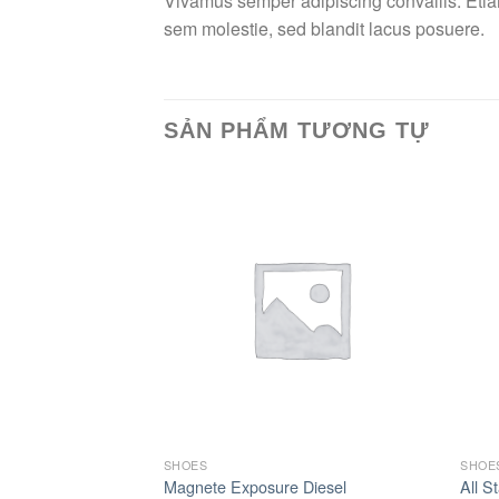
Vivamus semper adipiscing convallis. Eti
sem molestie, sed blandit lacus posuere.
SẢN PHẨM TƯƠNG TỰ
Add to
Add to
Wishlist
Wishlist
SHOES
SHOE
i Converse
Magnete Exposure Diesel
All S