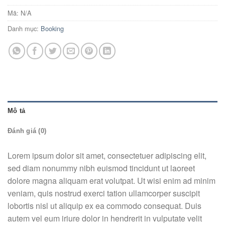
Mã:
N/A
Danh mục:
Booking
Mô tả
Đánh giá (0)
Lorem ipsum dolor sit amet, consectetuer adipiscing elit,
sed diam nonummy nibh euismod tincidunt ut laoreet
dolore magna aliquam erat volutpat. Ut wisi enim ad minim
veniam, quis nostrud exerci tation ullamcorper suscipit
lobortis nisl ut aliquip ex ea commodo consequat. Duis
autem vel eum iriure dolor in hendrerit in vulputate velit