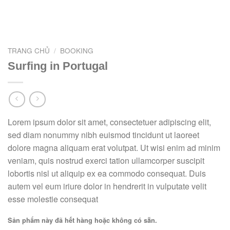
TRANG CHỦ
/
BOOKING
Surfing in Portugal
Lorem ipsum dolor sit amet, consectetuer adipiscing elit,
sed diam nonummy nibh euismod tincidunt ut laoreet
dolore magna aliquam erat volutpat. Ut wisi enim ad minim
veniam, quis nostrud exerci tation ullamcorper suscipit
lobortis nisl ut aliquip ex ea commodo consequat. Duis
autem vel eum iriure dolor in hendrerit in vulputate velit
esse molestie consequat
Sản phẩm này đã hết hàng hoặc không có sẵn.