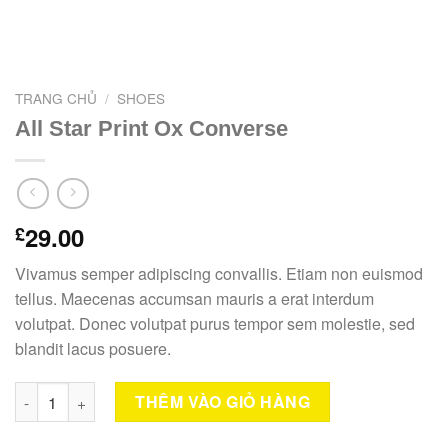
TRANG CHỦ
/
SHOES
All Star Print Ox Converse
29.00
£
Vivamus semper adipiscing convallis. Etiam non euismod
tellus. Maecenas accumsan mauris a erat interdum
volutpat. Donec volutpat purus tempor sem molestie, sed
blandit lacus posuere.
All Star Print Ox Converse số lượng
THÊM VÀO GIỎ HÀNG