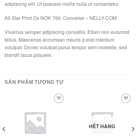
adipiscing elit. Ut posuere mollis nulla ut consectetur.
All Star Print Ox NOK 799, Converse – NELLY.COM
Vivamus semper adipiscing convallis. Etiam non euismod
tellus. Maecenas accumsan mauris a erat interdum
volutpat. Donec volutpat purus tempor sem molestie, sed
blandit lacus posuere.
SẢN PHẨM TƯƠNG TỰ
Add to
Add to
Wishlist
Wishlist
HẾT HÀNG